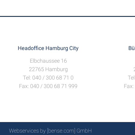
Headoffice Hamburg City
Bü
Elbchaussee 16
22765 Hamburg
Tel: 040 / 300 68 71 0
Tel
Fax: 040 / 300 68 71 999
Fax:
Webservices by [bense.com] GmbH