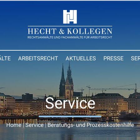
LTE
ARBEITSRECHT
AKTUELLES
PRESSE
SE
Service
Home
|
Service
|
Beratungs- und Prozesskostenhilfe