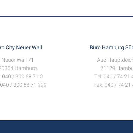
ro City Neuer Wall
Büro Hamburg Süd
Neuer Wall 71
Aue-Hauptdeic
20354 Hamburg
21129 Hambu
: 040 / 300 68 71 0
Tel: 040 / 74 21
 040 / 300 68 71 999
Fax: 040 / 74 21