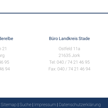
erelbe
Büro Landkreis Stade
h 21
Ostfeld 11a
rg
21635 Jork
 46 95
Tel: 040 / 74 21 46 95
 46 94
Fax: 040 / 74 21 46 94
Sitemap
|
Suche
|
Impressum
|
Datenschutzerklärung