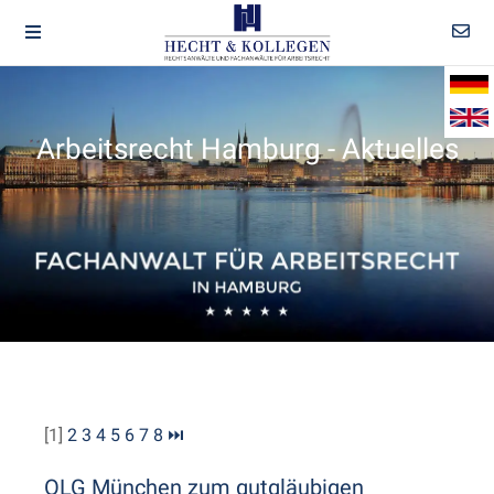
Arbeitsrecht Hamburg - Aktuelles
[1]
2
3
4
5
6
7
8
⏭
OLG München zum gutgläubigen